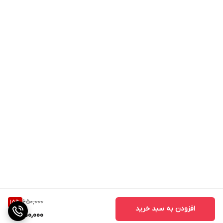
650,000
15
%
افزودن به سبد خرید
550,000