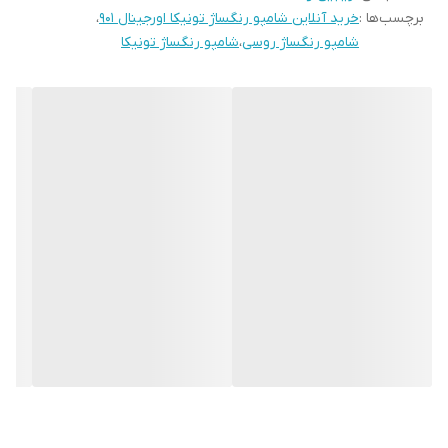
برچسب‌ها :
خرید آنلاین شامپو رنگساژ تونیکا اورجینال ۹۰۱
،
شامپو رنگساژ روسی
،
شامپو رنگساژ تونیکا