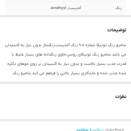
رنگ
آمتیست, Amethyst
مشخصات ویژه
رنگ موی بدون نیاز به اکسیدان
توضیحات
تاریخ انقضا
۲۰۲۷
شامپو رنگ تونیکا شماره ۹.۰۱ رنگ آمتیست رنگساژ بدون نیاز به اکسیدان
می باشد. شامپو رنگ تونیکای روسی حاوی رنگدانه های بسیار غلیظ با
قدرت جذب بسیار بالاست و بدون نیاز به اکسیدان بر روی موهای دکلره
شده جذب شده و ماندگاری بسیار بالایی را فراهم می کند. شامپو رنگ
فانتزی توهیکا بر روی موهای روشن تر از پایه ۷ تنها رفله ای از رنگ
ایجاد می کند و بهتری است برای دریافت نتیجه بهتر بر رویموهای دکلره
نظرات
شده استفاده شود.
دسته‌بندی
:
زیبایی و سلامت