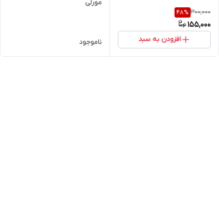
مورلی
300,000
48
%
155,000
افزودن به سبد
ناموجود