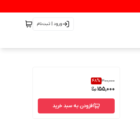
ورود | ثبت‌نام
48
%
300,000
155,000
افزودن به سبد خرید