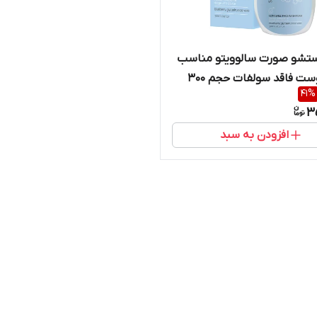
تشو صورت سالوویتو مناسب
انواع پوست فاقد سولفات حجم 300
41
%
ر
3
افزودن به سبد