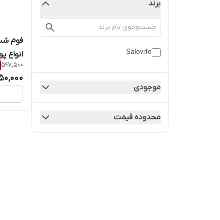
برند
فوم شس
Salovito
597,500
میلی لیت
50,000
موجودی
محدوده قیمت