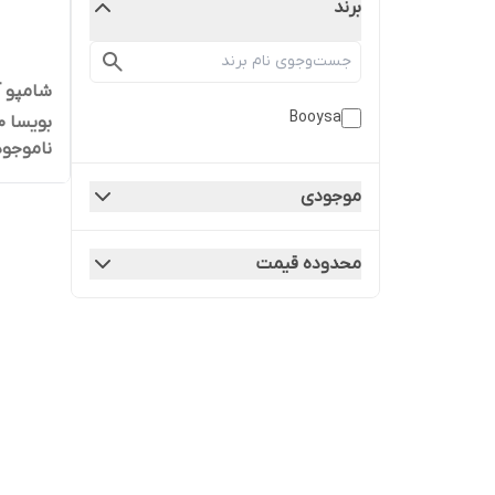
برند
شامپو 
Booysa
بویسا 250 میلی لیتر
ناموجود
موجودی
محدوده قیمت