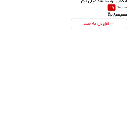
آبکشی بویسا 250 میلی لیتر
990,000
19
%
800,000
افزودن به سبد