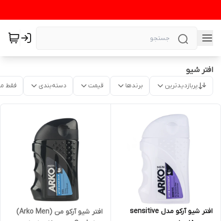
افتر شیو
پربازدیدترین
برندها
قیمت
دسته‌بندی
فقط م
افتر شیو آرکو مدل sensitive
افتر شیو آرکو من (Arko Men)