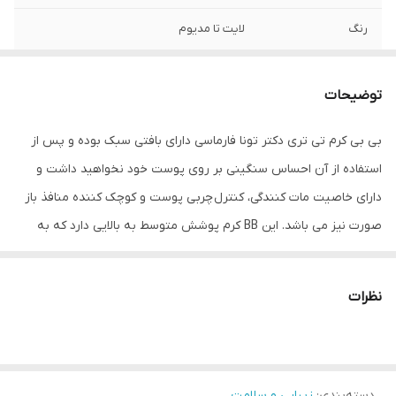
رنگ
لایت تا مدیوم
کشور مبدا برند
ترکیه
توضیحات
ارسال فوری در
دارد(هزینه پیک با مشتری محترم)
تهران
بی بی کرم تی تری دکتر تونا فارماسی دارای بافتی سبک بوده و پس از
استفاده از آن احساس سنگینی بر روی پوست خود نخواهید داشت و
سایر مشخصات
مرطوب کننده، شاداب کننده، کنترل ترشح چربی،
دارای پوشش متوسط به بالا، کوچک کننده
دارای خاصیت مات کنندگی، کنترل چربی پوست و کوچک کننده منافذ باز
منافذ، مات کننده
صورت نیز می باشد. این BB کرم پوشش متوسط به بالایی دارد که به
راحتی نواقص و لک های پوستی را پوشش می دهد و آرایشی مات را به
چهره‌ی شما خواهد بخشید.این محصول مناسب برای استفاده پوست
نظرات
های مختلط، چرب و چرب آکنه دار می باشد.
دسته‌بندی
:
زیبایی و سلامت