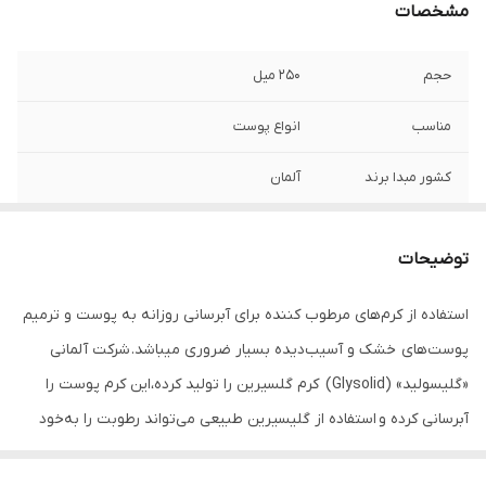
مشخصات
حجم
۲۵۰ میل
مناسب
انواع پوست
کشور مبدا برند
آلمان
ترکیبات
گلیسیرین
توضیحات
مناسب استفاده
بانوان و آقایان
استفاده از کرم‌های مرطوب کننده برای آبرسانی روزانه به پوست‌ و ترمیم
جنس محفظه
فلز
پوست‌های خشک و آسیب‌دیده بسیار ضروری میباشد. شرکت آلمانی
«گلیسولید» (Glysolid) کرم گلسیرین را تولید کرده،این کرم پوست را
آبرسانی کرده و استفاده از گلیسیرین طبیعی می‌تواند رطوبت را به‌خود
جذب کند تا جایی که اگر رطوبت هوا بیشتر از 70 درصد باشد، گلیسیرین