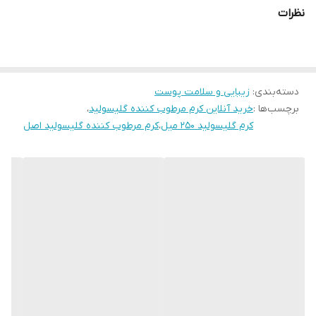
مقداری از آن را به‌خود جذب می‌کند و در روزهای سرد و خشک پوست
نظرات
شما را نجات دهد. این کرم همچنین حاوی آلانتوئین است که با تحریک
سلول های پوست موجب بازسازی دوباره آسیب های سطحی و کوچک و
بریدگی های جزئی هم می شود. در کرم گلیسولید به‌دلیل وجود
دسته‌بندی
:
زیبایی و سلامت پوست
گلیسیرین طبیعی از مواد صنعتی و شیمیایی استفاده نشده است و
برچسب‌ها :
خرید آنلاین کرم مرطوب کننده گلیسولید
،
می‌تواند در تمامی فصول سال وظیفه‌ی آبرسانی و محافظت از پوست
کرم گلیسولید ۲۵۰ میل
،
کرم مرطوب کننده گلیسولید اصل
شما را بدون عوارض به‌عهده بگیرد. کارهای روزانه و شستشو ، پوست
دست را خشک و ترک دار نموده و به ناخن ها صدمه می زند. مصرف
منظم گلیسولید روی دست و ماساژ ملایم آن به اطراف ناخن ها عمل
مانیکور کردن ناخن ها را خیلی راحت تر کرده و لطافت و نرمی دستها را
حفظ می نماید. پای انسان هر روز فشار زیادی را متحمل گردیده و دچار
خستگی می شود. کرم گلیسولید برای محافظت و پیشگیری از زبری ، ترک
خوردگی پوست پا و همچنین خنک کردن پاهای خسته بسیار مؤثر می
باشد.