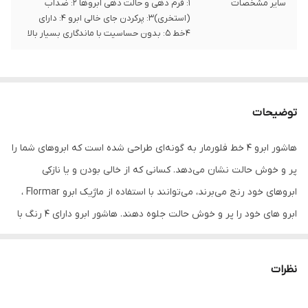
سایر مشخصات
1: فرم دهی و حالت دهی ابروها 2: ضدآب
(استخری)3: پرکردن جای خالی ابرو 4: دارای
4خط 5: بدون حساسیت با ماندگاری بسیار بالا
توضیحات
هاشور ابرو 4 خط فلورمار به گونه‌ای طراحی شده است که ابروهای شما را
پر و خوش حالت نشان می‌دهد. کسانی که از خالی بودن و یا نازکی
ابروهای خود رنج می‌برند، می‌توانند با استفاده از ماژیک ابرو Flormar ،
ابرو های خود را پر و خوش حالت جلوه دهند. هاشور ابرو دارای ۴ رنگ با
تناژ قهوه ای می‌باشد.
نظرات