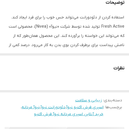
توضیحات
مناسب استفاده
آقایان
استفاده کردن از دئودورانت می‌تواند حس خوب را برای فرد ایجاد کند.
Fresh Active تولید شده توسط شرکت «نیوآ» (Nivea)، محصولی است
که می‌تواند این خواسته را برآورده کند. این محصول همان‌طور که از
نامش پیداست برای برطرف کردن بوی بدن به کار می‌رود. درصد کمی از
این محصولات از ماده‌ی معطر و بخش زیادی از آن از الکل ساخته شده
است. اما Fresh Active از آن دسته محصولاتی است که الکل ندارد. از
نظرات
آنجایی‌که کاربرد این محصول تنها برای از بین بردن بوی بدن به کار
می‌رود با زدن آن روی پوست به خصوص زیر بغل به عنوان ضد عرق به
کار می‌رود ولی اگر روی لباس اسپری شود، اثری ندارد. این محصول فاقد
دسته‌بندی
:
زیبایی و سلامت
حساسیت است؛ بدین معنی که با زدن آن روی پوست هیچ گونه
برچسب‌ها :
اسپری فرش اکتیو نیوآ
،
دئودورانت نیوآ
،
نیوآ مردانه
،
حساسیتی برای آن ایجاد نمی‌کند. از دیگر ویژگی‌های این مدل ماندگاری
خرید آنلاین اسپری مردانه نیوآ فرش اکتیو
بالای آن تا 48 ساعت است برای استفاده‌ی بهتر باید Fresh Active را به
خوبی تکان داد و سپس روی پوست اسپری کرد. ازنکاتی که باید در