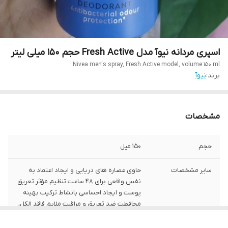
اسپری مردانه نیوآ مدل Fresh Active حجم 150 میلی لیتر
Nivea men's spray, Fresh Active model, volume 150 ml
برند:
نیوآ
مشخصات
حجم
۱۵۰ میل
سایر مشخصات
حاوی عصاره های دریایی و ایجاد اعتماد به
نفس واقعی برای ۴۸ ساعت تنظیم مؤثر تعریق
پوست و ایجاد احساسی بانشاط ترکیب بهینه
محافظت ضد تعریق و مراقبت ملایم فاقد الکل،
مواد رنگی و نگهدارنده تأیید سازگاری محصول
با پوست توسط متخصصین پوست