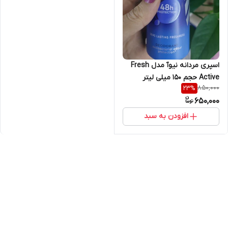
اسپری مردانه نیوآ مدل Fresh
Active حجم 150 میلی لیتر
850,000
23
%
650,000
افزودن به سبد