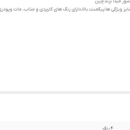
ور مبدا برند
:
چین
یر ویژگی ها
:
پیگمنت بالا،دارای رنگ های کاربردی و جذاب، مات وپودری
۴ رنگ