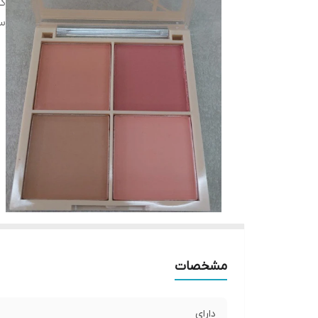
کش
سا
مشخصات
دارای