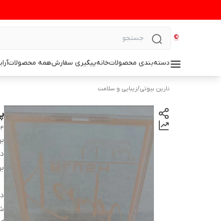
دسته‌بندی محصولات
خانه
پیگیری سفارش
همه محصولات
آرا
نارین بیوتی
/
زیبایی و سلامت
پال
4-color dodo girl blush palette number 03
بر
دس
بر
دا
شم