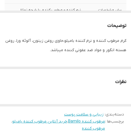
سایر مشخصات
نرم کننده و مرطوب کننده، با رایحه نوتلا
کشور مبدا برند
ترکیه (بسته بندی در ایران)
توضیحات
کرم مرطوب کننده و نرم کننده بامیلو،حاوی روغن زیتون، آلوئه ورا، روغن
هسته انگور و مواد ضد عفونی کننده میباشد.
نظرات
دسته‌بندی
:
زیبایی و سلامت پوست
برچسب‌ها :
مرطوب کننده Bamilo
،
خرید آنلاین مرطوب کننده بامیلو
،
مرطوب کننده