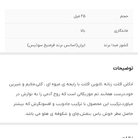
حجم
۲۵ میل
ماندگاری
بالا
کشور مبدا برند
ایران(اسانس برند فرمنیخ سوئیس)
سایر ویژگی ها
تم رایحه میانی:گل ویستریا،هلو و گل صد
تومانی قرمز رایحه پایه:هلو و گل صد تومانی
توضیحات
قرمز
ادکلن اکلت زنانه ،لانوین اکلت با رایحه ی میوه ای ، گلی،ملایم و شیرین
مناسب استفاده
بانوان
خود،درست همانند تم موزیکالی است که روح آدمی را به نوازش در
میاورد،ترکیب این محصول با ترکیب جادویب و افسونگرش که بیشتر
حاصل عطر خوش یاس بنفش،چای و شکوفه ی هلو می باشد.
رایحه اولیه : یاس بنفش و لیمو ترش سیسیلی
رایحه میانی:گل ویستریا،هلو و گل صد تومانی قرمز