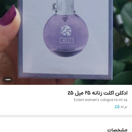
ادکلن اکلت زنانه ۲۵ میل z5
Eclect women's cologne 25 ml z5
برند:
z5
مشخصات