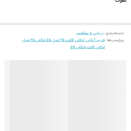
نظرات
رایحه پایه:هلو و گل صد تومانی قرمز
دسته‌بندی
:
زیبایی و سلامت
برچسب‌ها :
خرید آنلاین ادکلن اکلت ۲۵ میل z5
،
ادکلن ۲۵ میل
،
ادکلن اکلت
،
ادکلن z5