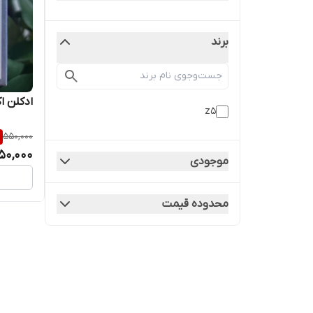
برند
ادکلن اکلت ز
z5
550,000
50,000
موجودی
محدوده قیمت