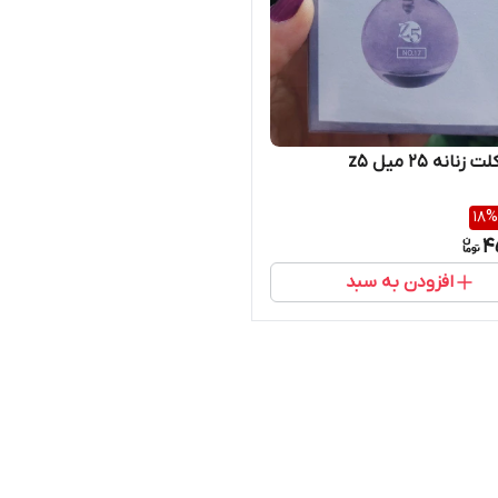
نانه ۲۵ میل z5
18
%
4
افزودن به سبد