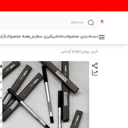
دسته‌بندی محصولات
خانه
پیگیری سفارش
همه محصولات
آرا
نارین بیوتی
/
لوازم آرایشی
مد
il
بر
دس
بر
ر
کش