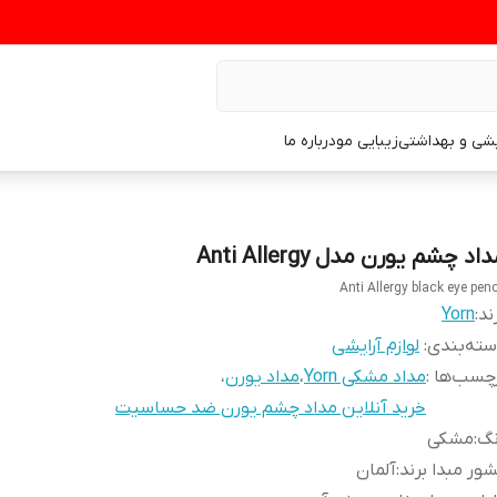
یشی و بهداشتی
زیبایی مو
درباره ما
اد چشم یورن مدل Anti Allergy
Anti Allergy black eye penc
ند:
Yorn
ته‌بندی
:
لوازم آرایشی
چسب‌ها :
مداد مشکی Yorn
،
مداد یورن
،
خرید آنلاین مداد چشم یورن ضد حساسیت
نگ
:
مشکی
ور مبدا برند
:
آلمان