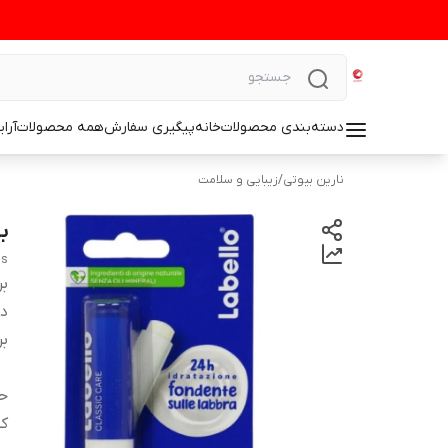
دسته‌بندی محصولات
خانه
پیگیری سفارش
همه محصولات
آرا
نارین بیوتی
/
زیبایی و سلامت
بال
ms
بر
دس
بر
ح
کش