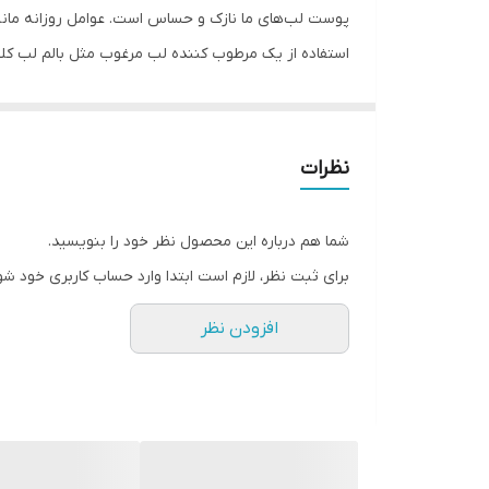
پوست لب‌های ما نازک و حساس است. عوامل روزانه مانند
می‌دهد و رطوبت طولانی‌مدتی برای لب‌ها فراهم می‌سازد.
بالم لب لابلو غنی از شی باتر و سایر ترکیبات آبرسان و
این بالم لب برای آقایان نیز مناسب است زیرا هیچ رنگی ر
نظرات
برای همیشه به دور باشید.
۴ ماده تشکیل‌دهنده بالم لب لابلو اورجینال
شما هم درباره این محصول نظر خود را بنویسید.
شی باتر: اگر لب‌های شما بسیار خشک است یا در شرایط آ
برای ثبت نظر، لازم است ابتدا وارد حساب کاربری خود شو
آلوئه ورا: آلوئه ورا به دلیل خواص درمانی و مرطوب‌کن
افزودن نظر
ویتامین E: ویتامین E یک آنتی‌اکسیدان
مؤثر است.
دائمی و ماندگار برای پوست فراهم سازد.