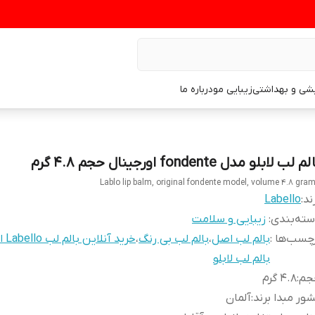
یشی و بهداشتی
زیبایی مو
درباره ما
م لب لابلو مدل fondente اورجینال حجم ۴.۸ گرم
Lablo lip balm, original fondente model, volume 4.8 gra
ند:
Labello
ته‌بندی
:
زیبایی و سلامت
چسب‌ها :
بالم لب اصل
،
بالم لب بی رنگ
،
خرید آنلاین بالم لب Labello اصل
بالم لب لابلو
جم
:
۴.۸ گرم
ور مبدا برند
:
آلمان