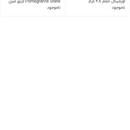
اورجینال حجم ۴.۸ گرم
Pomegrante Shine لابلو اصل
ناموجود
ناموجود