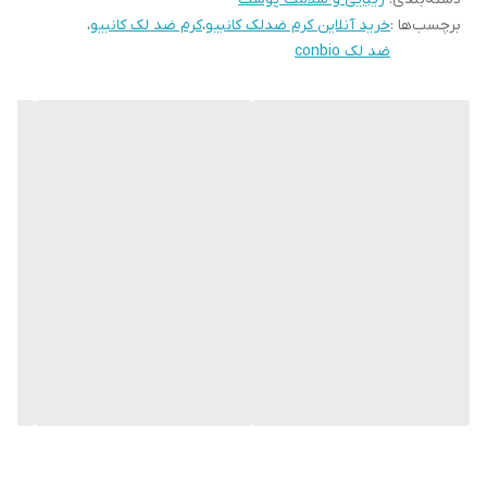
برچسب‌ها :
خرید آنلاین کرم ضدلک کانبیو
،
کرم ضد لک کانبیو
،
چهره را نشان دهد،پزشکان توصیه میکنند که هر شب یک بار از این کرم
ضد لک conbio
ضد لک استفاده کنید و به مدت دو ماه به صورت مداوم این فرآیند را
تکرار کنید