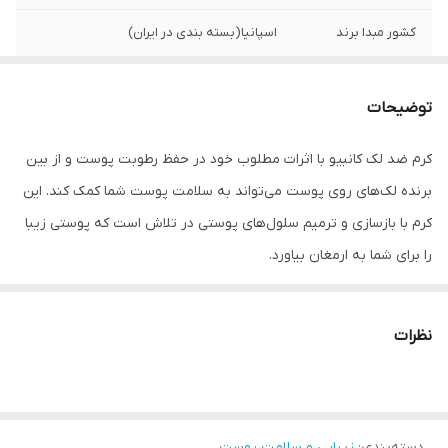
کشور مبدا برند
اسپانیا(بسته بندی در ایران)
سایر ویژگی ها
روشن کننده پوست،جلوگیری از ایجاد کک و مک
جدید،نرم کننده و مرطوب کننده،لایه برداری
توضیحات
ملایم،ایجاد لایه محافظ ،ضد اگزماو
حساسیت،افزایش ساخت کلاژن و الاستین،دارای
کرم ضد لک کانبیو با اثرات مطلوب خود در حفظ رطوبت پوست و از بین
اکسیدان قوی
برنده لک‌های روی پوست می‌تواند به سلامت پوست شما کمک کند. این
کرم با بازسازی و ترمیم سلول‌های پوستی در تلاش است که پوستی زیبا
را برای شما به ارمغان بیاورد.
نحوه استفاده
ابتدا پوست صورت را کاملا تمیز نمایید،سپس مقداری از این کرم را در
نظرات
قسمت نوک انگشت خود قرار دهید و آن را به آرامی روی پوست آسیب
دیده بکشید،بهتر است انگشت شما پوست را ماساژ دهد تا این کرم به
خوبی جذب پوست شود،سپس اجازه دهید که کرم روی پوستتان
دسته‌بندی
:
زیبایی و سلامت پوست
استراحت کند تا تاثیرات شگفت انگیز خود در از بین بردن کک و مک های