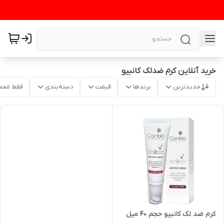
خرید آنلاین کرم ضدلک کانبیو
جدیدترین
برندها
قیمت
دسته‌بندی
فقط محص
کرم ضد لک کانبیو حجم ۴۰ میل