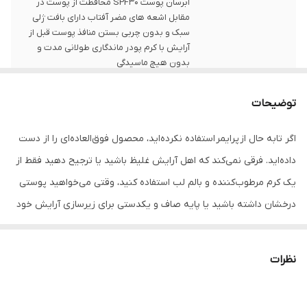
آبرسان پوست SPF30 محافظت از پوست در
مقابل اشعه های مضر آفتاب دارای بافت ژلی
سبک و بدون چربی بستن منافذ پوست قبل از
آرایش با کرم پودر ماندگاری طولانی مدت و
بدون هیچ ماسیدگی
حجم
۳۰ میل
توضیحات
اگر تابه حال از پرایمر استفاده نکرده‌اید، محصول فوق‌العاده‌ای را از دست
داده‌اید. فرقی نمی‌کند که اهل آرایش غلیظ باشید یا ترجیح دهید فقط از
یک کرم مرطوب‌کننده و بالم لب استفاده کنید، وقتی می‌خواهید پوستی
درخشان داشته باشید یا پایه صاف و یکدستی برای زیرسازی آرایش خود
ایجاد کنید، پرایمر یک نعمت بزرگ است. اما بسیاری از افراد، این مرحله
آرایش را نادیده می‌گیرند زیرا معتقدند به آن نیازی ندارند، از چگونگی
نظرات
مصرف آن بی‌اطلاعند یا تصور می‌کنند ارزشش را ندارد که برای آن هزینه
کنند. با این حال، استفاده از پرایمر زیر آرایش، ماندگاری آن را افزایش