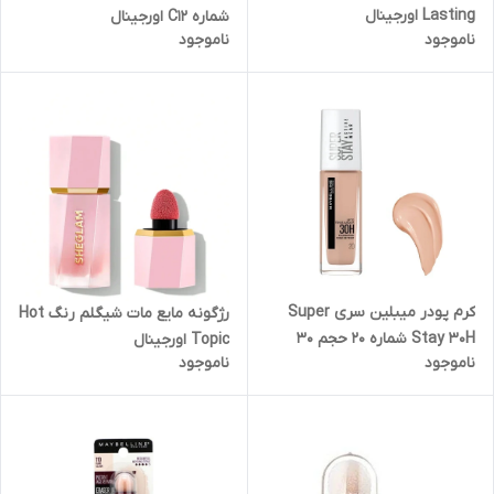
Lasting اورجینال
شماره C12 اورجینال
ناموجود
ناموجود
کرم پودر میبلین سری Super
رژگونه مایع مات شیگلم رنگ Hot
Stay 30H شماره 20 حجم 30
Topic اورجینال
ناموجود
ناموجود
میلی لیتر