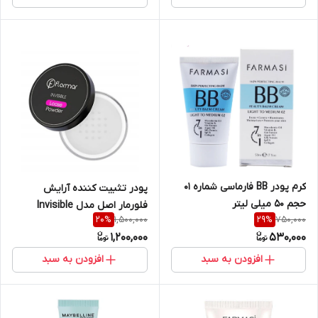
کرم پودر BB فارماسی شماره ۰۱
پودر تثبیت کننده آرایش
حجم ۵۰ میلی لیتر
فلورمار اصل مدل Invisible
1,500,000
750,000
20
%
29
%
1,200,000
530,000
افزودن به سبد
افزودن به سبد