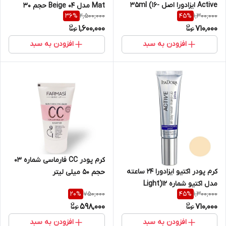
Active ایزادورا اصل 35ml (16-
Mat مدل Beige ۰۴ حجم 30
2,500,000
1,300,000
36
%
45
%
Warm Beige )
میلی لیتر
1,600,000
710,000
افزودن به سبد
افزودن به سبد
کرم پودر CC فارماسی شماره 03
کرم پودر اکتیو ایزادورا 24 ساعته
حجم 50 میلی لیتر
مدل اکتیو شماره 12(Light
750,000
1,300,000
20
%
45
%
honey)
598,000
710,000
افزودن به سبد
افزودن به سبد