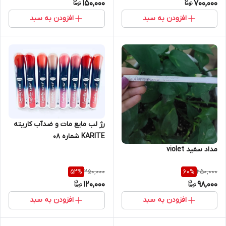
150,000
700,000
افزودن به سبد
افزودن به سبد
رژ لب مایع مات و ضدآب کاریته
KARITE شماره ۰۸
مداد سفید violet
250,000
250,000
52
%
60
%
120,000
98,000
افزودن به سبد
افزودن به سبد