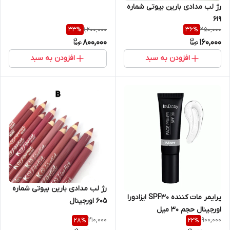
رژ لب مدادی بارین بیوتی شماره
۶۱۹
1,200,000
250,000
33
%
36
%
800,000
160,000
افزودن به سبد
افزودن به سبد
رژ لب مدادی بارین بیوتی شماره
پرایمر مات کننده SPF30 ایزادورا
۶۰۵ اورجینال
اورجینال حجم ۳۰ میل
210,000
900,000
28
%
22
%