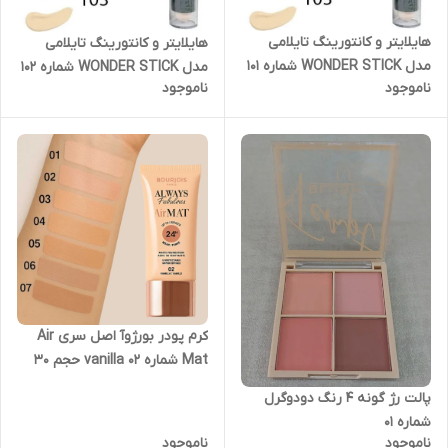
هایلایتر و کانتورینگ تایلامی
هایلایتر و کانتورینگ تایلامی
مدل WONDER STICK شماره 101
مدل WONDER STICK شماره 102
ناموجود
ناموجود
کرم پودر بورژ‌وآ اصل سری Air
Mat شماره ۰۲ vanilla حجم 30
میلی لیتر طرح جدید
پالت رژ گونه ۴ رنگ دودوگرل
شماره ۰۱
ناموجود
ناموجود