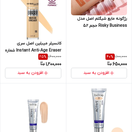
رژگونه مایع شیگلم اصل مدل
Risky Business حجم ۵.۲
کانسیلر میبلین اصل سری
Instant Anti-Age Eraser شماره
1,600,000
1,100,000
25
%
40
%
06
1,200,000
650,000
افزودن به سبد
افزودن به سبد