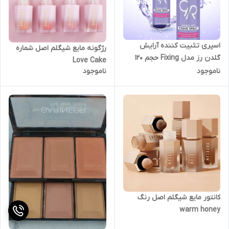
اسپری تثبیت کننده آرایش
رژگونه مایع شیگلم اصل شماره
گلدن رز مدل Fixing حجم 120
Love Cake
میلی لیتر
ناموجود
ناموجود
کانتور مایع شیگلم اصل رنگ
warm honey