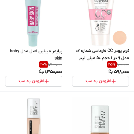
کرم پودر CC فارماسی شماره ۰۲
پرایمر میبلین اصل مدل baby
مدل ۹ در ۱ حجم ۵۰ میلی لیتر
skin
1,700,000
800,000
20
%
25
%
1,350,000
598,000
افزودن به سبد
افزودن به سبد