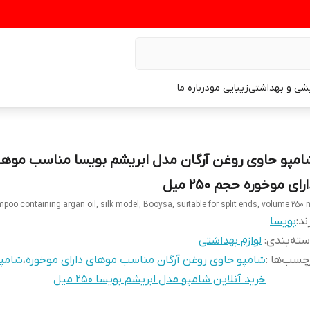
یشی و بهداشتی
زیبایی مو
درباره ما
امپو حاوی روغن آرگان مدل ابریشم بویسا مناسب موه
رای موخوره حجم ۲۵۰ میل
poo containing argan oil, silk model, Booysa, suitable for split ends, volume 250 
ند:
بویسا
ته‌بندی
:
لوازم بهداشتی
چسب‌ها :
شامپو حاوی روغن آرگان مناسب موهای دارای موخوره
،
شامپو
خرید آنلاین شامپو مدل ابریشم بویسا ۲۵۰ میل