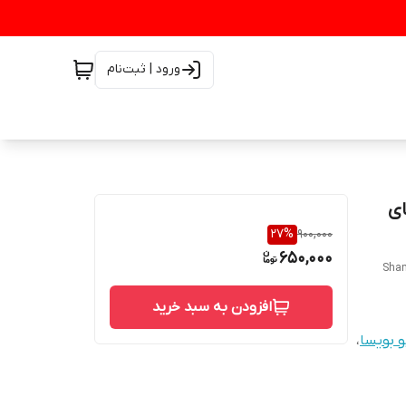
ورود | ثبت‌نام
ای
27
%
900,000
650,000
Sham
افزودن به سبد خرید
 بویسا
،