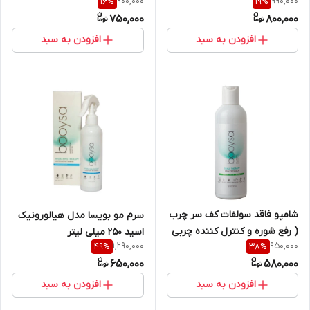
900,000
990,000
16
%
19
%
750,000
800,000
افزودن به سبد
افزودن به سبد
شامپو فاقد سولفات کف سر چرب
سرم مو بویسا مدل هیالورونیک
( رفع شوره و کنترل کننده چربی
اسید ۲۵۰ میلی لیتر
1,290,000
950,000
49
%
38
%
) بویسا حجم ۲۵۰ میل
650,000
580,000
افزودن به سبد
افزودن به سبد