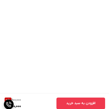
900,000
16
%
افزودن به سبد خرید
750,000