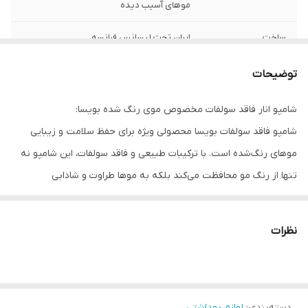
موهای آسیب دیده
ساخت
ایران تحت لیسانس فرانسه
توضیحات
شامپو انار فاقد سولفات مخصوص موی رنگ شده بویسا:
شامپو فاقد سولفات بویسا محصولی ویژه برای حفظ سلامت و زیبایی
موهای رنگ‌شده است. با ترکیبات طبیعی و فاقد سولفات، این شامپو نه
تنها از رنگ مو محافظت می‌کند بلکه به موها طراوت و شادابی
می‌بخشد. سولفات‌ها معمولاً موجب خشکی و آسیب به موهای رنگ‌شده
می‌شوند، اما این شامپو با فرمولاسیون خاص خود از این مشکل جلوگیری
نظرات
و موها را نرم و لطیف نگه می‌دارد. استفاده منظم از این محصول به
موهای شما درخشندگی و زیبایی ماندگاری می‌بخشد.
ویژگی‌ها و مزایا شامپو انار فاقد سولفات مخصوص موی رنگ شده بویسا :
دسته‌بندی
:
لوازم بهداشتی
فرمولاسیون فاقد سولفات: سولفات‌ها معمولاً باعث خشکی و تحریک