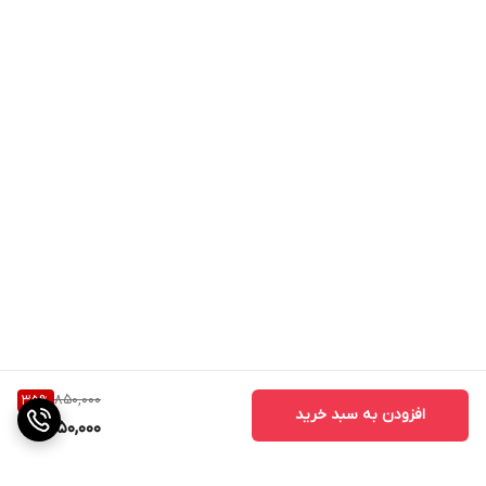
850,000
35
%
افزودن به سبد خرید
550,000