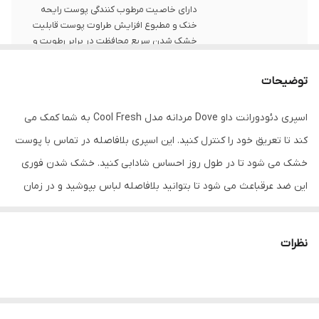
دارای خاصیت مرطوب کنندگی پوست رایحه
خنک و مطبوع افزایش طراوت پوست قابلیت
خشک شدن سریع محافظت در برابر رطوبت و
بوی نامطبوع بدن
توضیحات
روی بدنه
قر شدگی جزئی دارد
اسپری دئودورانت داو Dove مردانه مدل Cool Fresh به شما کمک می
کند تا تعریق خود را کنترل کنید. این اسپری بلافاصله در تماس با پوست
خشک می شود تا در طول روز احساس شادابی کنید. خشک شدن فوری
این ضد عرقباعث می شود تا بتوانید بلافاصله لباس بپوشید و در زمان
صرفه جویی کنید. این دئودورانت بسیار خنک است و به پوست شما
حس تازگی می دهد.
نظرات
اسپری های ضد تعریق‌ مردانه Dove Men Care ، محافظت 48 ساعته در
برابر بو به شما ارائه می کند. همچنین فرمولاسیون غیر تحریک کننده آن
حاوی ¼ فناوری مرطوب کننده است. این فرمولاسیون برای محافظت