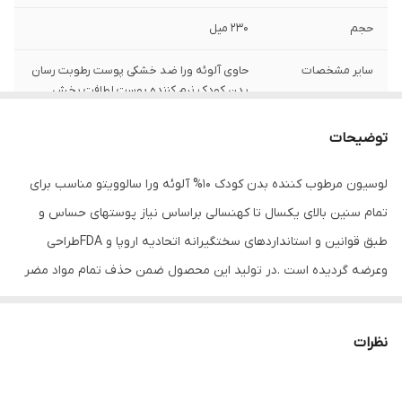
حجم
۲۳۰ میل
سایر مشخصات
حاوی آلوئه ورا ضد خشکی پوست رطوبت رسان
بدن کودک نرم کننده پوست لطافت بخش
پوست محافظت از پوست ضد حساسیت کمک
به ترمیم و بازسازی پوست برطرف کننده التهاب
توضیحات
و قرمزی پوست پیشگیری از خشکی پوست
لوسیون مرطوب کننده بدن کودک 10% آلوئه ورا سالوویتو مناسب برای
تمام سنین بالای یکسال تا کهنسالی براساس نیاز پوستهای حساس و
طبق قوانین و استانداردهای سختگیرانه اتحادیه اروپا و FDAطراحی
وعرضه گردیده است .در تولید این محصول ضمن حذف تمام مواد مضر
شیمیائی برای پوست و سیستم ایمنی بدن همانند پارابن
،عطر،فتالات،مواد کومدوژنیک و ایجاد کننده جوش،مواد صابونی،وازلین و
نظرات
الکل آزاد،معیار هائی همچون جذب راحت و سریع،پخش شوندگی مناسب
و عدم ایجاد لک بر روی پوشاک از اهم اولویتها بوده است.لوسیون