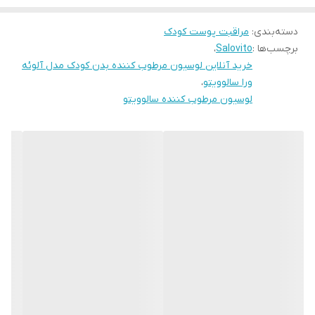
مرطوب کننده بدن کودک سالوویتو با دارا بودن ترکیبی مناسب ودرصد
دسته‌بندی
:
مراقبت پوست کودک
بالائی از گیاهان آلوئه ورا ، بابونه و کالاندولا بهمراه روغن زیتون ، اوسرین
برچسب‌ها :
Salovito
،
و گلیسرین سبب ّآبرسانی عمقی لایه کراتین پوست شده و با قدرت حفظ
خرید آنلاین لوسیون مرطوب کننده بدن کودک مدل آلوئه
رطوبت و اثر ماندگاری بالا در لایه های پوست و حفظ شرایط فیزیولوژیک
ورا سالوویتو
،
لوسیون مرطوب کننده سالوویتو
آنها علائم ناگوار خشکی پوست ،خارش ،کشیدگی پوست،تیرگی و کراتینه
شدن و سوزش را برطرف مینماید.استفاده از این محصول ،در تستهای
بالینی در مبتلایان به خشکی مزمن پوست ،اگزما،ایکتیوز و پسوریازیس
نتایج بسیار رضایت بخشی را نشان داده است.این محصول با ایجاد
رطوبت در بین لایه های مختلف پوست ،سبب رفع التهاب و قرمزی
پوست و ایجاد فرصت برای ترمیم پوست شده و در نهایت شما شاهد
شادابی و لطافت پوست خود بعد از استفاده مکرر و منظم این محصول
خواهید بود.