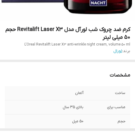
کرم ضد چروک شب لورآل مدل Revitalift Laser X3 حجم
50 میلی لیتر
L'Oreal Revitalift Laser X3 anti-wrinkle night cream, volume 50 ml
برند:
لورال
مشخصات
ساخت
آلمان
مناسب برای
بالای ۳۵ سال
حجم
۵۰ میل