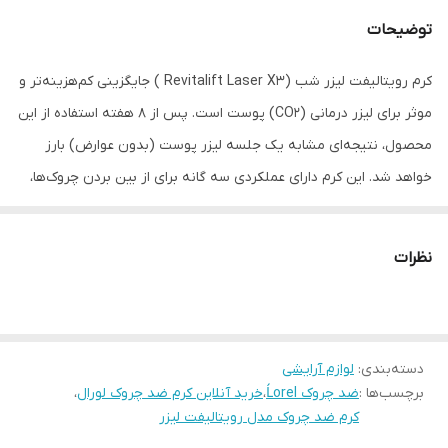
زمان استفاده
شب
توضیحات
کرم رویتالیفت لیزر شب (Revitalift Laser X3 ) جایگزینی کم‌هزینه‌تر و
موثر برای لیزر درمانی (CO2) پوست است. پس از 8 هفته استفاده از این
محصول، نتیجه‌ای مشابه یک جلسه لیزر پوست (بدون عوارض) بارز
خواهد شد. این کرم دارای عملکردی سه گانه برای از بین بردن چروک‌ها،
بازسازی لایه‌های عمیق پوست به همراه حجم دهندگی و قوام پوست
است.
نظرات
دسته‌بندی
:
لوازم آرایشی
برچسب‌ها :
ضد چروک Ĺorel
،
خرید آنلاین کرم ضد چروک لورال
،
کرم ضد چروک مدل رویتالیفت لیزر