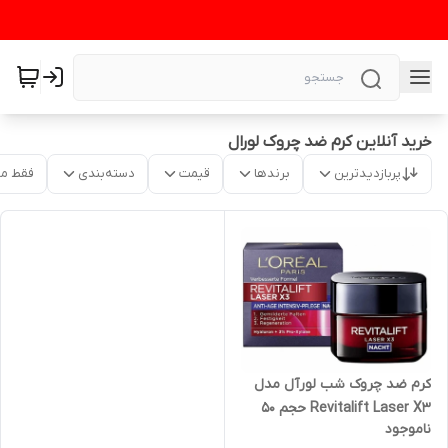
خرید آنلاین کرم ضد چروک لورال
پربازدیدترین
برندها
قیمت
دسته‌بندی
فقط م
کرم ضد چروک شب لورآل مدل
Revitalift Laser X3 حجم 50
ناموجود
میلی لیتر