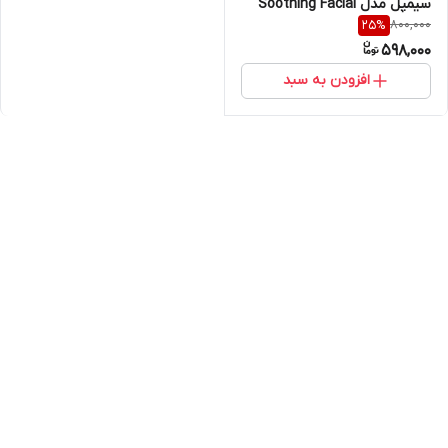
سیمپل مدل Soothing Facial
800,000
25
%
Toner مناسب انواع پوست حجم
598,000
200 میلی لیتر اورجینال
افزودن به سبد