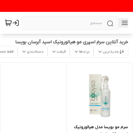
خرید آنلاین سرم اسپری مو هیالورونیک اسید آبرسان بویسا
جدیدترین
برندها
قیمت
دسته‌بندی
فقط محص
سرم مو بویسا مدل هیالورونیک