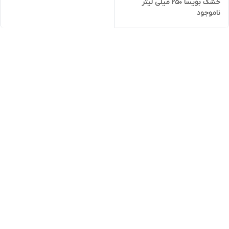
خشک بویسا 250 میلی لیتر
ناموجود