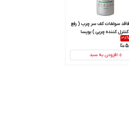
اقد سولفات کف سر چرب ( رفع
کنترل کننده چربی ) بویسا
38
5
افزودن به سبد