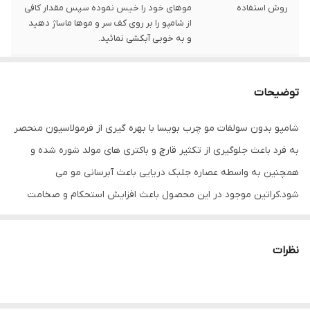
روش استفاده
موهای خود را خیس نموده سپس مقدار کافی
از شامپو را بر روی کف سر و موها ماساژ دهید
و به خوبی آبکشی نمائید.
کارایی محصول
آبرسانی، افزایش استحکام و ضخامت موهای
ظریف و نازک، کنترل کننده چربی، جلوگیری از
توضیحات
تکثیر قارچ و باکتری های مولد شور، حالت
پذیری
شامپو بدون سولفات مو چرب بویسا با بهره گیری از فرمولاسیون منحصر
مناسب
پوست سر چرب و مو چرب
به فرد باعث جلوگیری از تکثیر قارچ و باکتری های مولد شوره شده و
همچنین به واسطه عصاره جلبک دریایی باعث آبرسانی مو می
حاوی
سالسیلیک اسید، عصاره جلبک دریایی، کراتین و
شود.کراتین موجود در این محصول باعث افزایش استحکام و صخامت
روغن درخت چای
موهای ظریف و نازک می شود.
ساخت
ایران تحت لیسانس فرانسه
نظرات