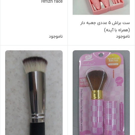
Hmzh face
ست براش ۵ عددی جعبه دار
(همراه با آینه)
ناموجود
ناموجود