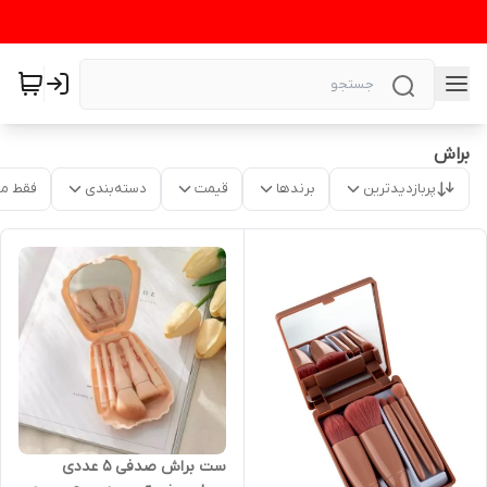
براش
پربازدیدترین
برندها
قیمت
دسته‌بندی
فقط م
ست براش صدفی ۵ عددی