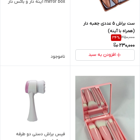
mirror box آینه دار و باکس دار
ست براش ۵ عددی جعبه دار
(همراه با آینه)
350,000
34
%
230,000
افزودن به سبد
ناموجود
فیس براش دستی دو طرفه