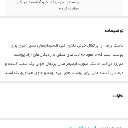
پوست،از بین برنده لک و آکنه،ضد چروک و
مرطوب کننده
حاوی
هیالورونیک اسید
توضیحات
ماسک ورقه ای پرتقال خونی دارای آنتی اکسیدان‌های بسیار قوی برای
پوست است که با نفوذ به لایه‌های عمقی با رادیکال‌های آزاد پوست
مبارزه می‌کند. ماسک صورت ایمیجز مدل پرتقال خونی یک سفید کننده و
درخشان کننده عالی برای پوست های تیره بوده و حاوی هیالورونیک اسید
بوده، تمامی لک و آکنه های صورت را از بین برده و محو کننده چین و
چروک صورت است. این محصول برای افرادی که دارای جوش صورت
نظرات
هستند بسیار مناسب است.ماسک ورقه ای پرتقال خونی ایمیجز، رنگ
طبیعی پوست را بازیابی می کند ، منافذ پوست را سفت می کند ، رطوبت
را افزایش می دهد، چربی را کنترل می کند و پوست را روشن می
دسته‌بندی
:
زیبایی و سلامت پوست
کند.ماسک صورت پرتقال خونی به ترمیم زوال پوست در اثر آلودگی هوا