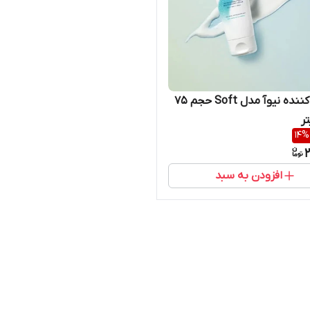
کرم نرم کننده نیوآ مدل Soft حجم 75
ر
14
%
2
افزودن به سبد